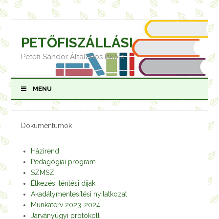
Skip
to
content
PETŐFISZÁLLÁSI
Petőfi Sándor Általános Iskola
MENU
Dokumentumok
Házirend
Pedagógiai program
SZMSZ
Étkezési térítési díjak
Akadálymentesítési nyilatkozat
Munkaterv 2023-20
24
Járványügyi protokoll