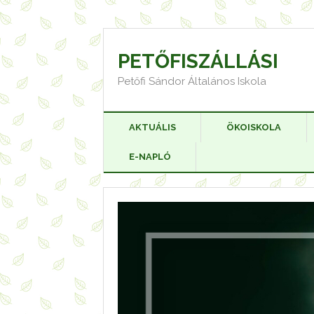
Skip
to
content
PETŐFISZÁLLÁSI
Petőfi Sándor Általános Iskola
AKTUÁLIS
ÖKOISKOLA
E-NAPLÓ