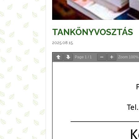
TANKÖNYVOSZTÁS
2025.08.15.
Page
1
/
1
Zoom
100%