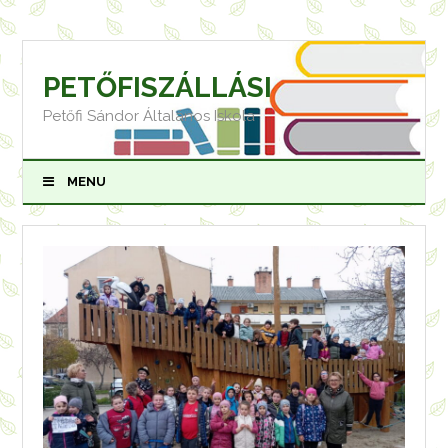
Skip
to
content
PETŐFISZÁLLÁSI
Petőfi Sándor Általános Iskola
MENU