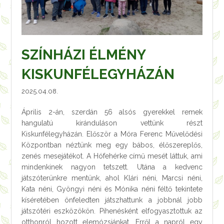
SZÍNHÁZI ÉLMÉNY
KISKUNFÉLEGYHÁZÁN
2025.04.08.
Április 2-án, szerdán 56 alsós gyerekkel remek
hangulatú kiránduláson vettünk részt
Kiskunfélegyházán. Először a Móra Ferenc Művelődési
Központban néztünk meg egy bábos, élőszereplős,
zenés mesejátékot. A Hófehérke című mesét láttuk, ami
mindenkinek nagyon tetszett. Utána a kedvenc
játszóterünkre mentünk, ahol Klári néni, Marcsi néni,
Kata néni, Gyöngyi néni és Mónika néni féltő tekintete
kíséretében önfeledten játszhattunk a jobbnál jobb
játszótéri eszközökön. Pihenésként elfogyasztottuk az
otthonról hozott elemózsiánkat. Erről a napról egy