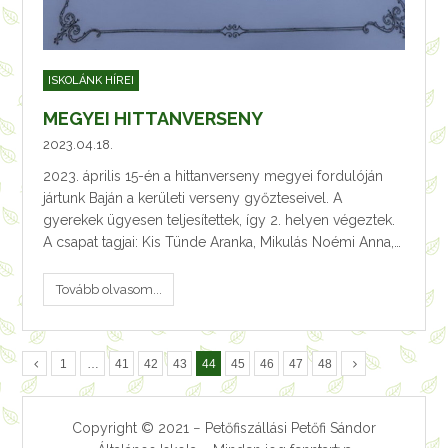
ISKOLÁNK HÍREI
MEGYEI HITTANVERSENY
2023.04.18.
2023. április 15-én a hittanverseny megyei fordulóján
jártunk Baján a kerületi verseny győzteseivel. A
gyerekek ügyesen teljesítettek, így 2. helyen végeztek.
A csapat tagjai: Kis Tünde Aranka, Mikulás Noémi Anna,…
Tovább olvasom...
1
…
41
42
43
44
45
46
47
48
Copyright © 2021 − Petőfiszállási Petőfi Sándor