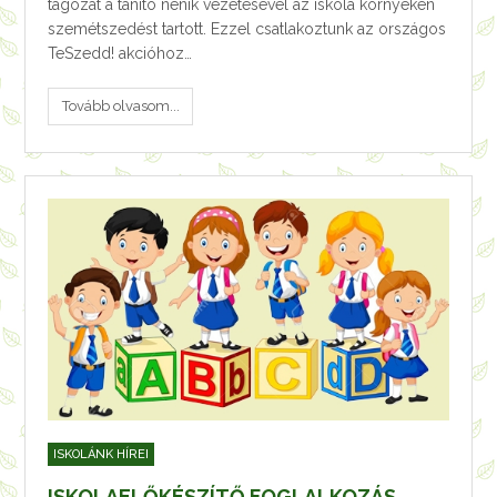
tagozat a tanító nénik vezetésével az iskola környékén
szemétszedést tartott. Ezzel csatlakoztunk az országos
TeSzedd! akcióhoz…
Tovább olvasom...
ISKOLÁNK HÍREI
ISKOLAELŐKÉSZÍTŐ FOGLALKOZÁS