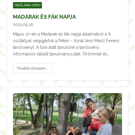
ISKOLÁNK HÍREI
MADARAK ÉS FÁK NAPJA
2023.05.16.
Május 10-én a Madarak és fák napja alkalmából a 6.
osztállyal végigjártuk a Péteri – tónál lévő Meizl Ferenc
tanösvényt. A túra alatt tanulóink a tanösvény
információs tábláit tanulmányozták. Örömmel és…
Tovább olvasom...