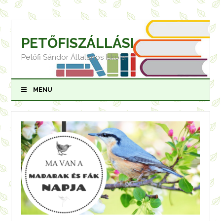
Skip
to
content
PETŐFISZÁLLÁSI
Petőfi Sándor Általános Iskola
MENU