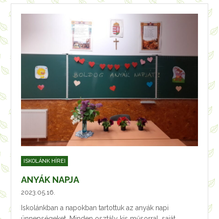
ISKOLÁNK HÍREI
ANYÁK NAPJA
2023.05.16.
Iskolánkban a napokban tartottuk az anyák napi
ünnepségeket. Minden osztály kis műsorral, saját