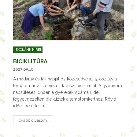
ISKOLÁNK HÍREI
BICIKLITÚRA
2023.05.16.
A madarak és fák napjához közeledve az 5. osztály a
templomhoz szervezett tavaszi biciklitúrát. A gyönyörű
napsütéses időben a gyerekek vidáman, de
fegyelmezetten bicikliztek a templomkerthez. Rövid
időre betértek a…
Tovább olvasom...