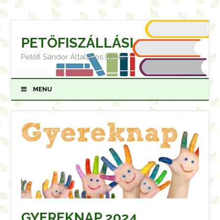
Skip
to
content
PETŐFISZÁLLÁSI
Petőfi Sándor Általános Iskola
MENU
GYEREKNAP 2024