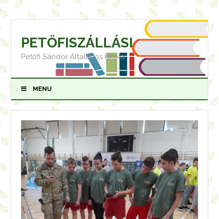
Skip
to
content
PETŐFISZÁLLÁSI
Petőfi Sándor Általános Iskola
MENU