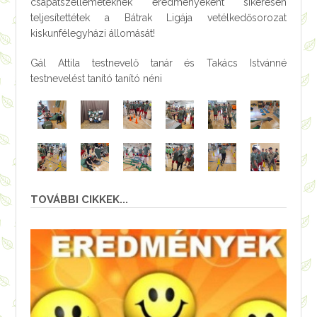
csapatszellemeteknek eredményeként sikeresen
teljesítettétek a Bátrak Ligája vetélkedősorozat
kiskunfélegyházi állomását!
Gál Attila testnevelő tanár és Takács Istvánné
testnevelést tanító tanító néni
TOVÁBBI CIKKEK...