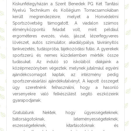
Kiskunfélegyházán a Szent Benedek PG Két Tanítási
Nyelvű Technikum és Kollégium Tornacsarnokában
került megrendezésre, melyet a Honvédelmi
Sportszövetség támogatott. A viadalon számos
élményközpontú feladat volt, mint például
ergométeres evezés, vívás, íjászat, lézerfegyveres
lövészet, autós szimulátor, akadálypálya, távirányítós
tankvezetés, tudáspróba, tájékozódási futás. A gyerekek
sportszerű és nemes küzdelemben mérték össze
tudásukat. Az induló 10 iskolából diákjaink a
középmezőnyben végeztek, melynek jutalmául egyéni
ajándékcsomagot kaptak, az intézmény pedig
sportszervásárlási ajándékutalványt. A kapott összeget
úgy szeretnénk felhasználni, hogy a hasonló
versenyekre való felkészülést segítő eszközeink
gyarapodjanak.
Gratulálunk Nektek, hogy ügyességeteknek,
bátorságotoknak, leleményességeteknek,
eszességeteknek, kitartásotoknak és