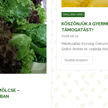
ISKOLÁNK HÍREI
KÖSZÖNJÜK A GYERM
TÁMOGATÁST!
2026.06.15.
Petőfiszállás Községi Önkor
Szabó András és családja Is
Tovább olvasom...
MÖLCSE –
SBAN