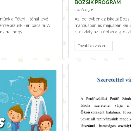
BOZSIK PROGRAM
2026.05.11.
tünk a Péteri – tónál lévő
Az idei évben az iskolai Bozsi
mlékezünk Feri bácsira. A
márciusban és májusban kerü
m arra, hogy…
4. osztály az utóbbin a 3. osz
Tovább olvasom...