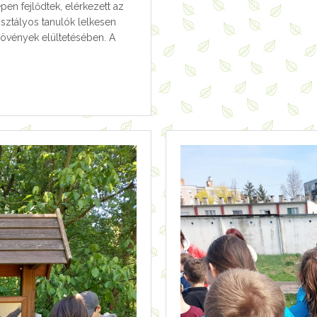
en fejlődtek, elérkezett az
osztályos tanulók lelkesen
 növények elültetésében. A