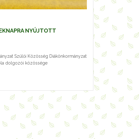
EKNAPRA NYÚJTOTT
mányzat Szülői Közösség Diákönkormányzat
kola dolgozói közössége