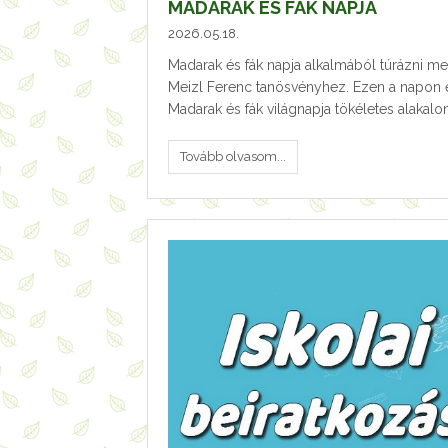
MADARAK ÉS FÁK NAPJA
2026.05.18.
Madarak és fák napja alkalmából túrázni men
Meizl Ferenc tanösvényhez. Ezen a napon e
Madarak és fák világnapja tökéletes alakalo
Tovább olvasom...