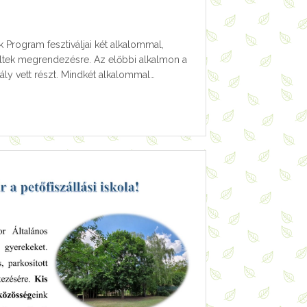
k Program fesztiváljai két alkalommal,
ltek megrendezésre. Az előbbi alkalmon a
tály vett részt. Mindkét alkalommal…