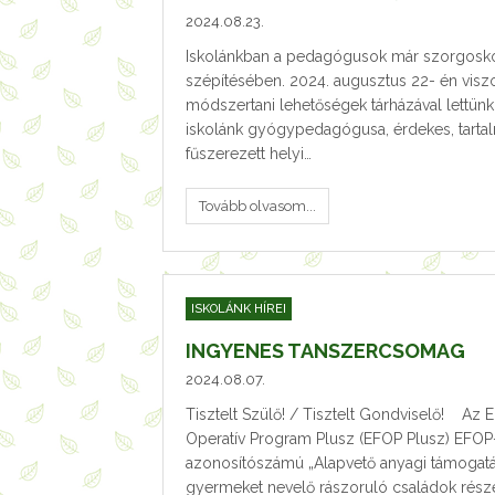
2024.08.23.
Iskolánkban a pedagógusok már szorgosko
szépítésében. 2024. augusztus 22- én viszon
módszertani lehetőségek tárházával lettün
iskolánk gyógypedagógusa, érdekes, tarta
fűszerezett helyi…
Tovább olvasom...
ISKOLÁNK HÍREI
INGYENES TANSZERCSOMAG
2024.08.07.
Tisztelt Szülő! / Tisztelt Gondviselő! Az E
Operatív Program Plusz (EFOP Plusz) EFOP
azonosítószámú „Alapvető anyagi támogatás
gyermeket nevelő rászoruló családok részé