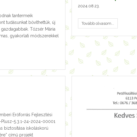
2024.08.23.
dnak tantermeik
t tudásunkat bővíthettük, új
Tovább olvasom...
k gazdagabbak. Tőzsér Mária
lmas, gyakorlati módszerekkel
mberi Erőforrás Fejlesztési
-Plusz-5.3.1-24-2024-00001
 biztosítása iskoláskorú
re” című projekt